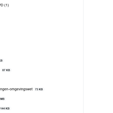
VD (1)
KB
t
87 KB
nkingen-omgevingswet
73 KB
 MB
144 KB