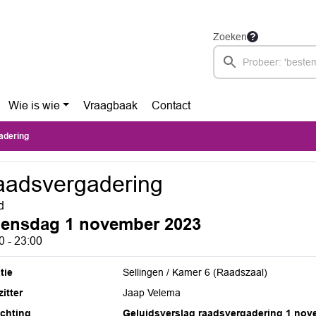
Zoeken
Wie is wie
Vraagbaak
Contact
adering
adsvergadering
d
ensdag 1 november 2023
0 - 23:00
tie
Sellingen / Kamer 6 (Raadszaal)
itter
Jaap Velema
ichting
Geluidsverslag raadsvergadering 1 nov