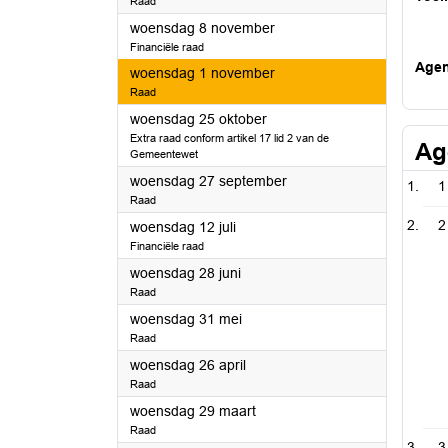
Raad
2023
woensdag 8 november
Financiële raad
Age
2023
woensdag 1 november
Raad
2023
woensdag 25 oktober
Extra raad conform artikel 17 lid 2 van de
Ag
Gemeentewet
2023
woensdag 27 september
1
Raad
2
2023
woensdag 12 juli
Financiële raad
2023
woensdag 28 juni
Raad
2023
woensdag 31 mei
Raad
2023
woensdag 26 april
Raad
2023
woensdag 29 maart
Raad
3