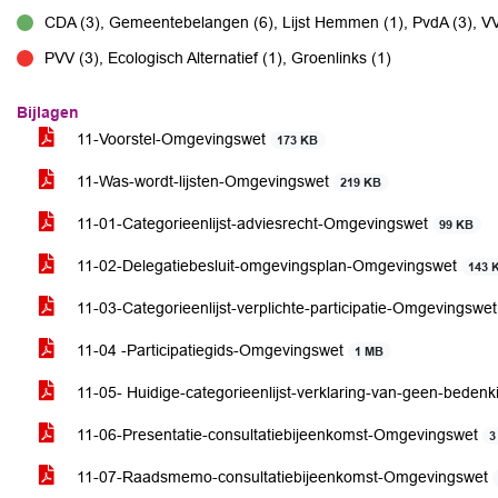
CDA (3), Gemeentebelangen (6), Lijst Hemmen (1), PvdA (3), V
voor
PVV (3), Ecologisch Alternatief (1), Groenlinks (1)
tegen
Bijlagen
11-Voorstel-Omgevingswet
173 KB
11-Was-wordt-lijsten-Omgevingswet
219 KB
11-01-Categorieenlijst-adviesrecht-Omgevingswet
99 KB
11-02-Delegatiebesluit-omgevingsplan-Omgevingswet
143 
11-03-Categorieenlijst-verplichte-participatie-Omgevingswe
11-04 -Participatiegids-Omgevingswet
1 MB
11-05- Huidige-categorieenlijst-verklaring-van-geen-bede
11-06-Presentatie-consultatiebijeenkomst-Omgevingswet
3
11-07-Raadsmemo-consultatiebijeenkomst-Omgevingswet