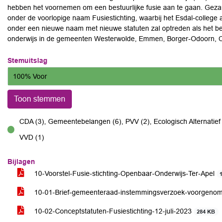
hebben het voornemen om een bestuurlijke fusie aan te gaan. Gezam
onder de voorlopige naam Fusiestichting, waarbij het Esdal-college al
onder een nieuwe naam met nieuwe statuten zal optreden als het b
onderwijs in de gemeenten Westerwolde, Emmen, Borger-Odoorn, 
Stemuitslag
100% Voor
Toon stemmen
CDA (3), Gemeentebelangen (6), PVV (2), Ecologisch Alternatief 
voor
VVD (1)
Bijlagen
10-Voorstel-Fusie-stichting-Openbaar-Onderwijs-Ter-Apel
10-01-Brief-gemeenteraad-instemmingsverzoek-voorgenomen
10-02-Conceptstatuten-Fusiestichting-12-juli-2023
284 KB