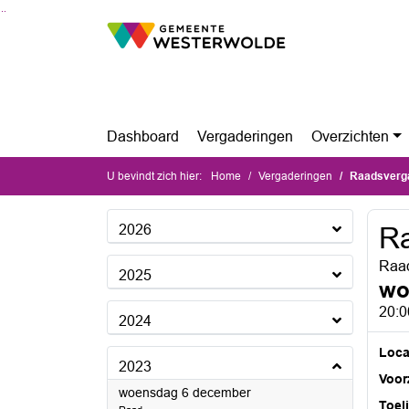
Ga naar de inhoud van deze pagina
Ga naar het zoeken
Ga naar het menu
Dashboard
Vergaderingen
Overzichten
U bevindt zich hier:
Home
Vergaderingen
Raadsverg
2026
Ra
Raa
2025
wo
20:0
2024
Loca
2023
Voorz
2023
woensdag 6 december
Toel