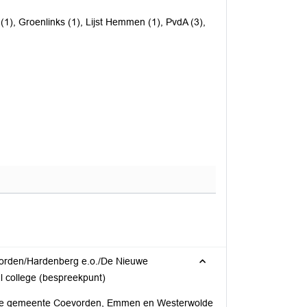
(1), Groenlinks (1), Lijst Hemmen (1), PvdA (3),
evorden/Hardenberg e.o./De Nieuwe
 college (bespreekpunt)
n de gemeente Coevorden, Emmen en Westerwolde