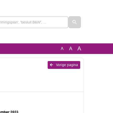
A
A
A
Vorige pagina
ember 2023