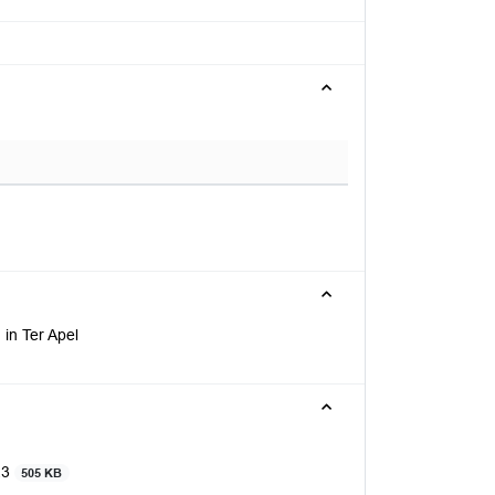
in Ter Apel
23
505 KB