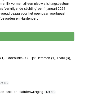
enlijk vormen zij een nieuw stichtingsbestuur
s ‘verkrijgende stichting’ per 1 januari 2024
evoegd gezag voor het openbaar voortgezet
Coevorden en Hardenberg.
(1), Groenlinks (1), Lijst Hemmen (1), PvdA (3),
177 KB
-fusie-en-statutenwijziging
173 KB