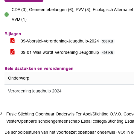
CDA (3), Gemeentebelangen (6), PVV (3), Ecologisch Alternatief 
voor
VVD (1)
Bijlagen
09-Voorstel-Verordening-Jeugdhulp-2024
335 KB
09-01-Was-wordt-Verordening-Jeugdhulp
195 KB
Beleidsstukken en verordeningen
Onderwerp
Verordening jeugdhulp 2024
0
Fusie Stichting Openbaar Onderwijs Ter Apel/Stichting O.V.O. Co
Veste/Openbare scholengemeenschap Esdal college/Stichting Esdal
De schoolbesturen van het voortgezet openbaar onderwijs (VO) i