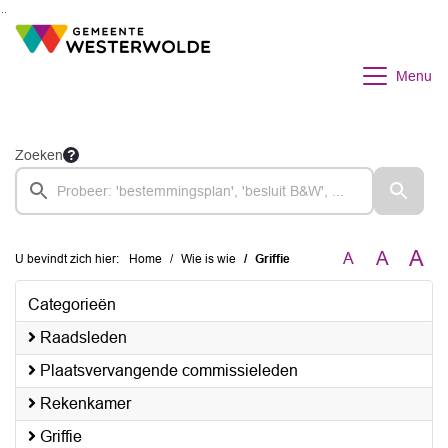
Ga naar de inhoud van deze pagina
Ga naar het zoeken
Ga naar het menu
Menu
Zoeken
A
A
A
U bevindt zich hier:
Home
Wie is wie
Griffie
Categorieën
Raadsleden
Plaatsvervangende commissieleden
Rekenkamer
Griffie