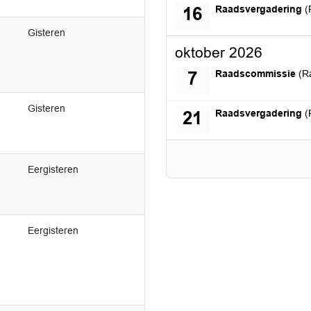
woensdag 16 septemb
Raadsvergadering
(
16
Gisteren
oktober 2026
woensdag 7 oktober 2
Raadscommissie
(R
7
Gisteren
woensdag 21 oktober 
Raadsvergadering
(
21
Eergisteren
Eergisteren