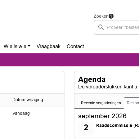
Zoeken
Wie is wie
Vraagbaak
Contact
Agenda
De vergaderstukken kunt u 
Datum wijziging
Recente vergaderingen
Toekom
Vandaag
september 2026
woensdag 2 septembe
Raadscommissie
(R
2