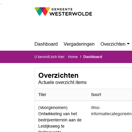
Ga naar de inhoud van deze pagina
Ga naar het zoeken
Ga naar het menu
Dashboard
Vergaderingen
Overzichten
U bevindt zich hier:
Home
Dashboard
Overzichten
Actuele overzicht items
Titel
Soort
(Voorgenomen)
Woo
Ontwikkeling van het
informatiecategorieën
bedrijventerrein aan de
Leidijksweg te