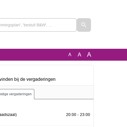
A
A
A
vinden bij de vergaderingen
stige vergaderingen
r 2026
aadszaal)
20:00 - 23:00