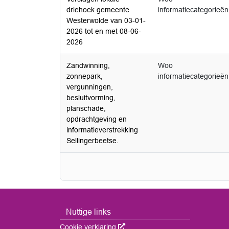
driehoek gemeente
informatiecategorieën
Westerwolde van 03-01-
2026 tot en met 08-06-
2026
Zandwinning,
Woo
zonnepark,
informatiecategorieën
vergunningen,
besluitvorming,
planschade,
opdrachtgeving en
informatieverstrekking
Sellingerbeetse.
Nuttige links
Cookie verklaring
Deze link wordt in een nieuw ven