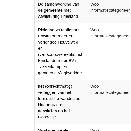
De samenwerking van
Woo
de gemeente met
informatiecategorieën
Afvalsturing Friesland
Riolering Vakantiepark
Woo
Emslandermeer en
informatiecategorieën
Verlengde Heuvelweg
en
(ver)koopovereenkomst
Emslandermeer BV /
Takkenkamp en
gemeente Vlagtweddde
het (onrechtmatig)
Woo
verleggen van het
informatiecategorieën
toeristische wandelpad
Noaberpad en
aansluiten op het
Gondeltje
Verslagen lokale
Woo