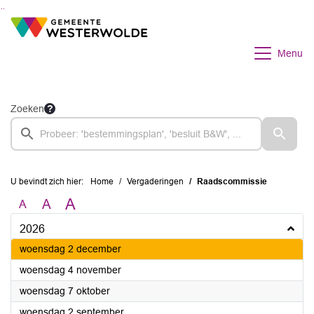
Ga naar de inhoud van deze pagina
Ga naar het zoeken
Ga naar het menu
Menu
Zoeken
U bevindt zich hier:
Home
Vergaderingen
Raadscommissie
A
A
A
2026
2026
woensdag 2 december
2026
woensdag 4 november
2026
woensdag 7 oktober
2026
woensdag 2 september