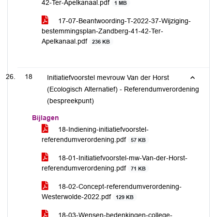
42-Ter-Apelkanaal.pdf
1 MB
17-07-Beantwoording-T-2022-37-Wijziging-
bestemmingsplan-Zandberg-41-42-Ter-
Apelkanaal.pdf
236 KB
18
Initiatiefvoorstel mevrouw Van der Horst
(Ecologisch Alternatief) - Referendumverordening
(bespreekpunt)
Bijlagen
18-Indiening-initiatiefvoorstel-
referendumverordening.pdf
57 KB
18-01-Initiatiefvoorstel-mw-Van-der-Horst-
referendumverordening.pdf
71 KB
18-02-Concept-referendumverordening-
Westerwolde-2022.pdf
129 KB
18-03-Wensen-bedenkingen-college-