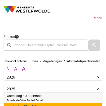
Ga naar de inhoud van deze pagina
Ga naar het zoeken
Ga naar het menu
Menu
Zoeken
U bevindt zich hier:
Home
Vergaderingen
Informatiebijeenkomsten
A
A
A
2026
2025
2025
woensdag 10 december
Actualisatie Visie Sociaal Domein