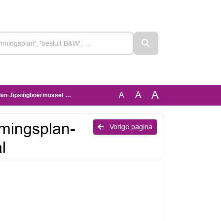
A
A
A
ngboermussel-Ter-Apelkanaal
mingsplan-
Vorige pagina
l