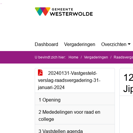
Ga naar de inhoud van deze pagina
Ga naar het zoeken
Ga naar het menu
Dashboard
Vergaderingen
Overzichten
U bevindt zich hier:
Home
Vergaderingen
Raadsverga
20240131-Vastgesteld-
12
verslag-raadsvergadering-31-
Ji
januari-2024
1 Opening
2 Mededelingen voor raad en
college
3 Vaststellen agenda