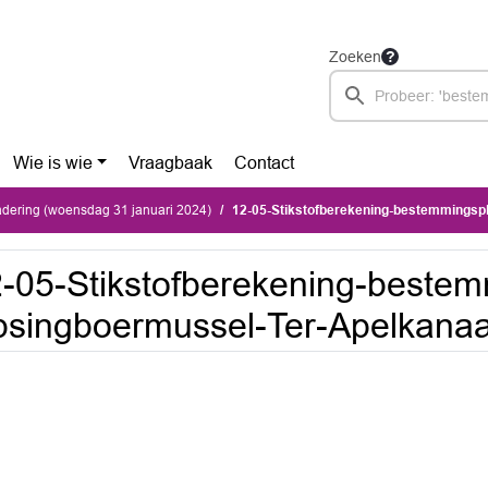
Zoeken
Wie is wie
Vraagbaak
Contact
dering (woensdag 31 januari 2024)
12-05-Stikstofberekening-bestemmingsplan-Jipsi
-05-Stikstofberekening-bestem
psingboermussel-Ter-Apelkanaa