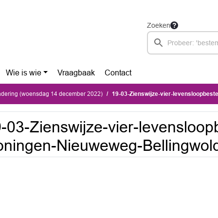
Zoeken
Wie is wie
Vraagbaak
Contact
dering (woensdag 14 december 2022)
19-03-Zienswijze-vier-levensloopbestendige-won
-03-Zienswijze-vier-levensloop
ningen-Nieuweweg-Bellingwold