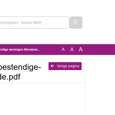
A
A
A
ingen-Nieuweweg-Bellingwolde.pdf
bestendige-
Vorige pagina
e.pdf