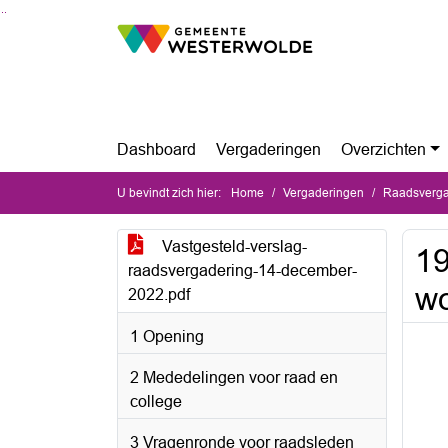
Ga naar de inhoud van deze pagina
Ga naar het zoeken
Ga naar het menu
Dashboard
Vergaderingen
Overzichten
U bevindt zich hier:
Home
Vergaderingen
Raadsverga
Vastgesteld-verslag-
19
raadsvergadering-14-december-
wo
2022.pdf
1 Opening
2 Mededelingen voor raad en
college
3 Vragenronde voor raadsleden