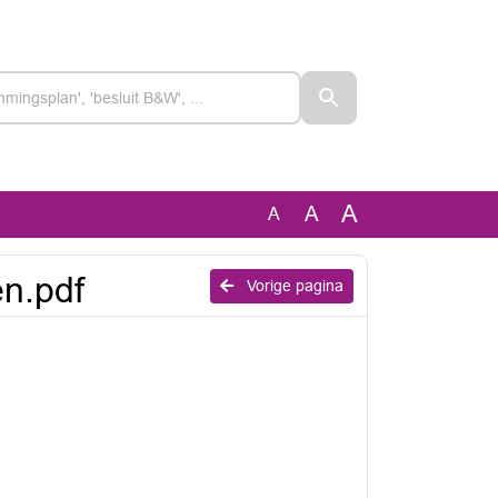
A
A
A
n.pdf
Vorige pagina