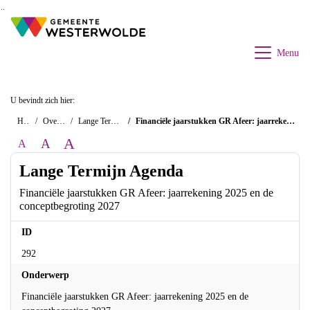
Ga naar de inhoud van deze pagina
Ga naar het zoeken
Ga naar het menu
Menu
U bevindt zich hier:
Home
Overzichten
Lange Termijn Agenda
Financiële jaarstukken GR Afeer: jaarrekening 2025 en de conceptbegroting 2027
A
A
A
Lange Termijn Agenda
Financiële jaarstukken GR Afeer: jaarrekening 2025 en de
conceptbegroting 2027
ID
292
Onderwerp
Financiële jaarstukken GR Afeer: jaarrekening 2025 en de