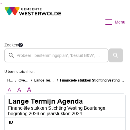
Ga naar de inhoud van deze pagina
Ga naar het zoeken
Ga naar het menu
Menu
Zoeken
U bevindt zich hier:
Home
Overzichten
Lange Termijn Agenda
Financiële stukken Stichting Vesting Bourtange: begroting 2026 en jaarstukken 2024
A
A
A
Lange Termijn Agenda
Financiële stukken Stichting Vesting Bourtange:
begroting 2026 en jaarstukken 2024
ID