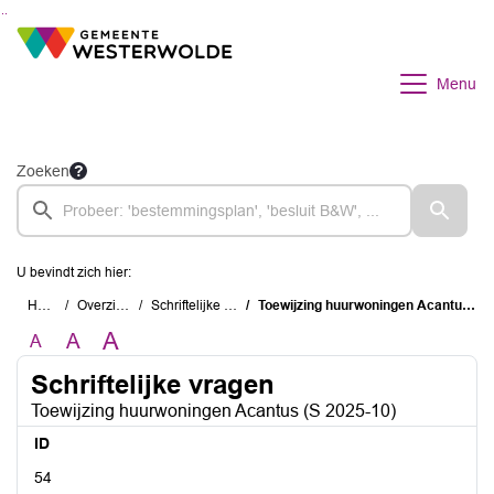
Ga naar de inhoud van deze pagina
Ga naar het zoeken
Ga naar het menu
Menu
Zoeken
U bevindt zich hier:
Home
Overzichten
Schriftelijke vragen
Toewijzing huurwoningen Acantus (S 2025-10)
A
A
A
Schriftelijke vragen
Toewijzing huurwoningen Acantus (S 2025-10)
ID
54