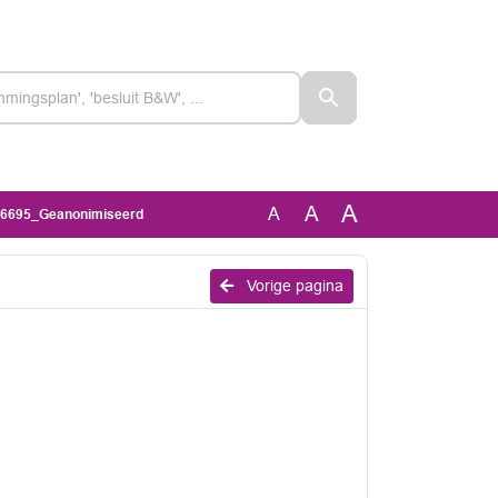
A
A
A
206695_Geanonimiseerd
Vorige pagina