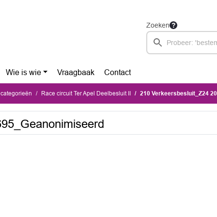
Zoeken
Wie is wie
Vraagbaak
Contact
ecategorieën
Race circuit Ter Apel Deelbesluit II
210 Verkeersbesluit_Z24 
6695_Geanonimiseerd