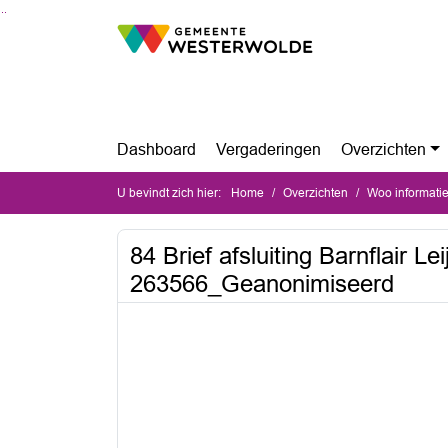
Ga naar de inhoud van deze pagina
Ga naar het zoeken
Ga naar het menu
Dashboard
Vergaderingen
Overzichten
U bevindt zich hier:
Home
Overzichten
Woo informati
84 Brief afsluiting Barnflair L
263566_Geanonimiseerd