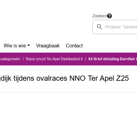
Zoeken
Wie is wie
Vraagbaak
Contact
ecategorieën
Race circuit Ter Apel Deelbesluit II
84 Brief afsluiting Barnflair Leijdijk ti
eijdijk tijdens ovalraces NNO Ter Apel Z25