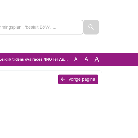
A
A
A
jdens ovalraces NNO Ter Apel Z25 263566_Geanonimiseerd
Vorige pagina