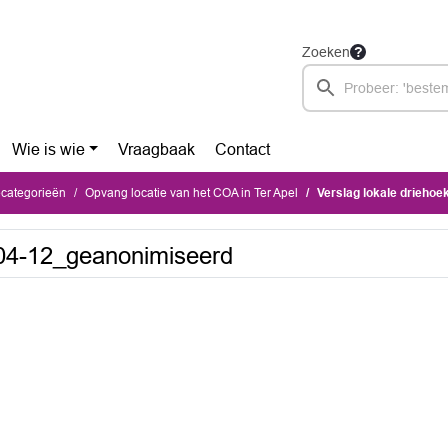
Zoeken
Wie is wie
Vraagbaak
Contact
ecategorieën
Opvang locatie van het COA in Ter Apel
Verslag lokale drieho
-04-12_geanonimiseerd