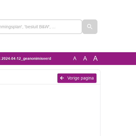
A
A
A
ek 2024-04-12_geanonimiseerd
Vorige pagina