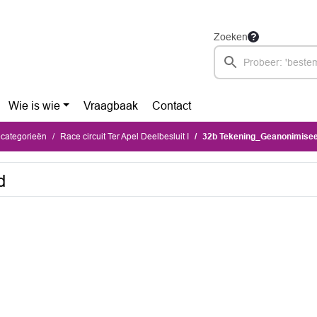
Zoeken
Wie is wie
Vraagbaak
Contact
ecategorieën
Race circuit Ter Apel Deelbesluit I
32b Tekening_Geanonimise
d