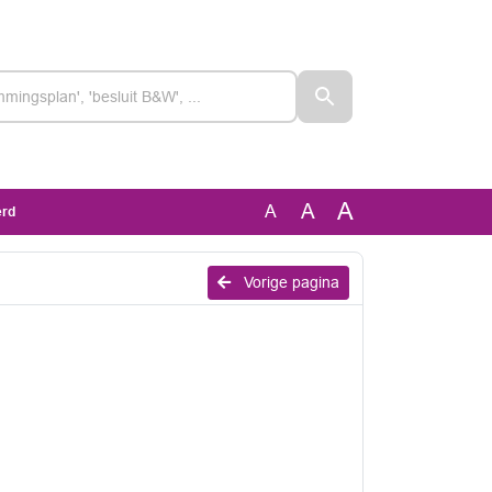
A
A
A
erd
Vorige pagina