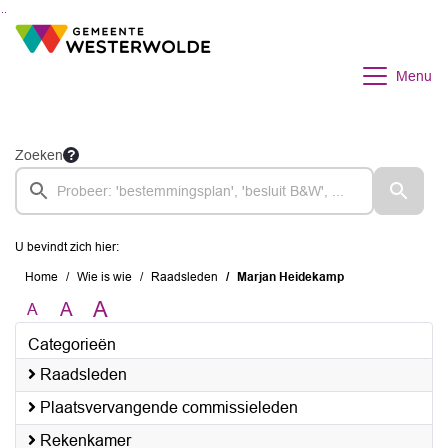
Ga naar de inhoud van deze pagina
Ga naar het zoeken
Ga naar het menu
Menu
Zoeken
U bevindt zich hier:
Home
Wie is wie
Raadsleden
Marjan Heidekamp
A
A
A
Categorieën
Raadsleden
Plaatsvervangende commissieleden
Rekenkamer