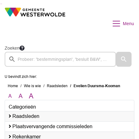
Ga naar de inhoud van deze pagina
Ga naar het zoeken
Ga naar het menu
Menu
Zoeken
U bevindt zich hier:
Home
Wie is wie
Raadsleden
Evelien Duursma-Kooman
A
A
A
Categorieën
Raadsleden
Plaatsvervangende commissieleden
Rekenkamer