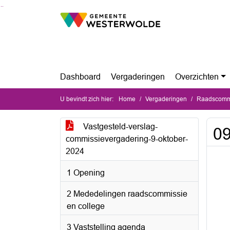
Ga naar de inhoud van deze pagina
Ga naar het zoeken
Ga naar het menu
Dashboard
Vergaderingen
Overzichten
U bevindt zich hier:
Home
Vergaderingen
Raadscommi
Vastgesteld-verslag-
09
commissievergadering-9-oktober-
2024
1 Opening
2 Mededelingen raadscommissie
en college
3 Vaststelling agenda