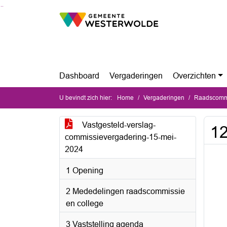
Ga naar de inhoud van deze pagina
Ga naar het zoeken
Ga naar het menu
Dashboard
Vergaderingen
Overzichten
U bevindt zich hier:
Home
Vergaderingen
Raadscommi
Vastgesteld-verslag-
12
commissievergadering-15-mei-
2024
1 Opening
2 Mededelingen raadscommissie
en college
3 Vaststelling agenda