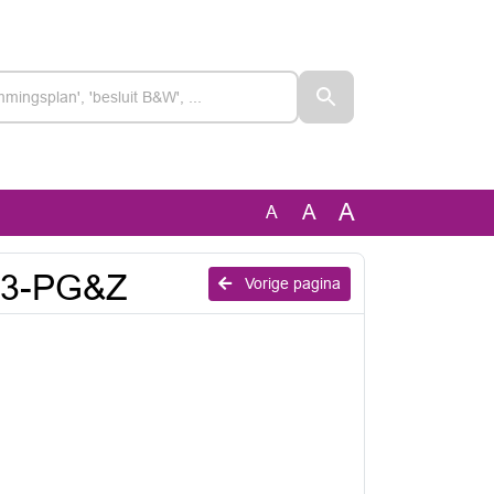
A
A
A
023-PG&Z
Vorige pagina