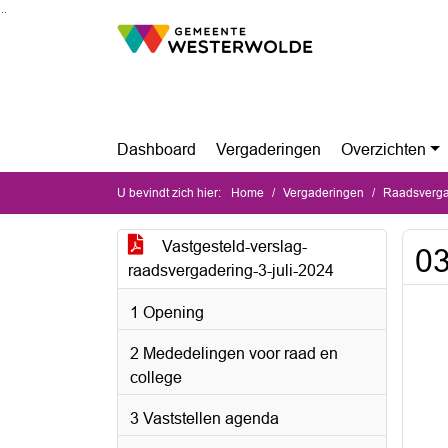
Ga naar de inhoud van deze pagina
Ga naar het zoeken
Ga naar het menu
Dashboard
Vergaderingen
Overzichten
U bevindt zich hier:
Home
Vergaderingen
Raadsvergad
Vastgesteld-verslag-
03
raadsvergadering-3-juli-2024
1 Opening
2 Mededelingen voor raad en
college
3 Vaststellen agenda