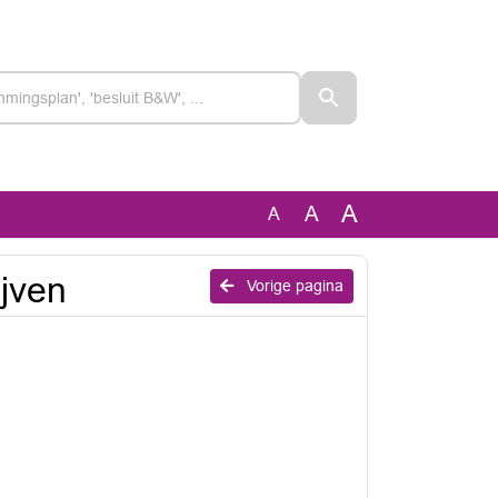
A
A
A
jven
Vorige pagina