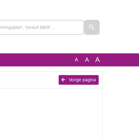
A
A
A
Vorige pagina