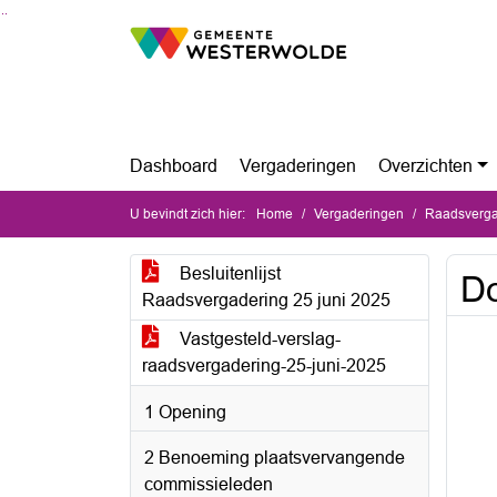
Ga naar de inhoud van deze pagina
Ga naar het zoeken
Ga naar het menu
Dashboard
Vergaderingen
Overzichten
U bevindt zich hier:
Home
Vergaderingen
Raadsverga
Besluitenlijst
Do
Raadsvergadering 25 juni 2025
Vastgesteld-verslag-
raadsvergadering-25-juni-2025
1 Opening
2 Benoeming plaatsvervangende
commissieleden